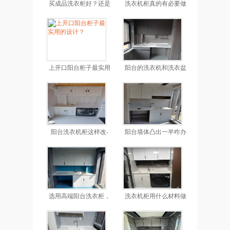
买成品洗衣柜好？还是
洗衣机柜真的有必要做
上开口阳台柜子最实用
阳台的洗衣机和洗衣盆
阳台洗衣机柜这样改-
阳台墙体凸出一半咋办
选用高端阳台洗衣柜，
洗衣机柜用什么材料做