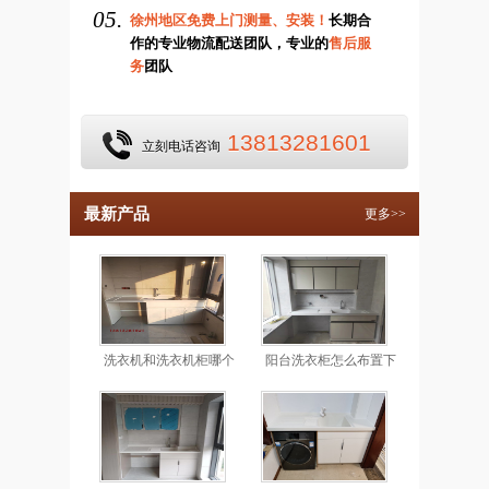
05.
徐州地区免费上门测量、安装！
长期合
作的专业物流配送团队，专业的
售后服
务
团队
13813281601
立刻电话咨询
最新产品
更多>>
洗衣机和洗衣机柜哪个
阳台洗衣柜怎么布置下